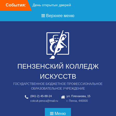
Перейти
События:
День открытых дверей
к
содержимому
Верхнее меню
ПЕНЗЕНСКИЙ КОЛЛЕДЖ
ИСКУССТВ
ГОСУДАРСТВЕННОЕ БЮДЖЕТНОЕ ПРОФЕССИОНАЛЬНОЕ
ОБРАЗОВАТЕЛЬНОЕ УЧРЕЖДЕНИЕ
(841-2) 45-88-24
ул. Плеханова, 15
colcult.penza@mail.ru
г. Пенза, 440000
Меню