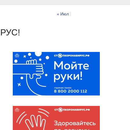
« Июл
РУС!