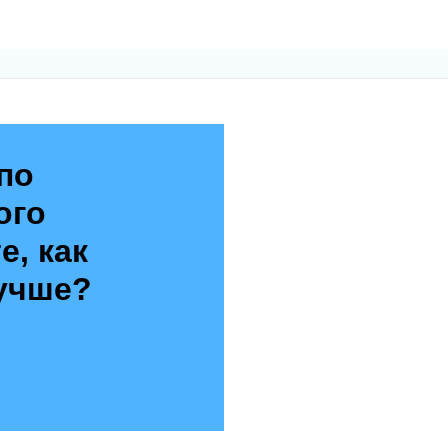
по
ого
е, как
учше?