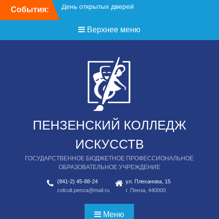
Перейти
События:
День открытых дверей
к
содержимому
Верхнее меню
ПЕНЗЕНСКИЙ КОЛЛЕДЖ
ИСКУССТВ
ГОСУДАРСТВЕННОЕ БЮДЖЕТНОЕ ПРОФЕССИОНАЛЬНОЕ
ОБРАЗОВАТЕЛЬНОЕ УЧРЕЖДЕНИЕ
(841-2) 45-88-24
ул. Плеханова, 15
colcult.penza@mail.ru
г. Пенза, 440000
Меню