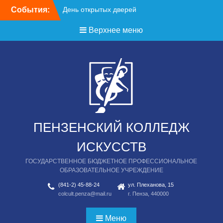
Перейти
События:
День открытых дверей
к
содержимому
Верхнее меню
ПЕНЗЕНСКИЙ КОЛЛЕДЖ
ИСКУССТВ
ГОСУДАРСТВЕННОЕ БЮДЖЕТНОЕ ПРОФЕССИОНАЛЬНОЕ
ОБРАЗОВАТЕЛЬНОЕ УЧРЕЖДЕНИЕ
(841-2) 45-88-24
ул. Плеханова, 15
colcult.penza@mail.ru
г. Пенза, 440000
Меню