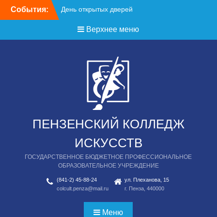
Перейти
События:
День открытых дверей
к
содержимому
Верхнее меню
ПЕНЗЕНСКИЙ КОЛЛЕДЖ
ИСКУССТВ
ГОСУДАРСТВЕННОЕ БЮДЖЕТНОЕ ПРОФЕССИОНАЛЬНОЕ
ОБРАЗОВАТЕЛЬНОЕ УЧРЕЖДЕНИЕ
(841-2) 45-88-24
ул. Плеханова, 15
colcult.penza@mail.ru
г. Пенза, 440000
Меню