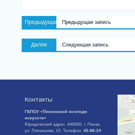
Навигация
Предыдущая
Предыдущая
Предыдущая запись
по
запись:
записям
Следующая
Далее
Следующая запись
запись:
Контакты
ГБПОУ «Пензенский колледж
искусств»
Юридический адрес: 440000, г. Пенза,
ул. Плеханова, 15. Телефон:
45-88-24