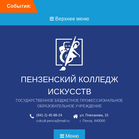
Перейти
События:
День открытых дверей
к
содержимому
Верхнее меню
ПЕНЗЕНСКИЙ КОЛЛЕДЖ
ИСКУССТВ
ГОСУДАРСТВЕННОЕ БЮДЖЕТНОЕ ПРОФЕССИОНАЛЬНОЕ
ОБРАЗОВАТЕЛЬНОЕ УЧРЕЖДЕНИЕ
(841-2) 45-88-24
ул. Плеханова, 15
colcult.penza@mail.ru
г. Пенза, 440000
Меню