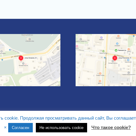
ть cookie. Продолжая просматривать данный сайт, Вы соглашает
Сайт разработан Web студией
Белая Вишня
×
Что такое cookie?
Согласен
Не использовать cookie
Тема University Hub от
WEN Themes