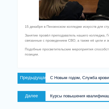
15 декабря в Пензенском колледже искусств для с
Занятие провёл преподаватель нашего колледжа, Г
связанные с проведением СВО, а также её цели и 
Подобные просветительские мероприятия способст
позиции.
Навигация
Предыдущая
Предыдущая
С Новым годом, Служба крови
по
запись:
записям
Следующая
Далее
Курсы повышения квалифика
запись: