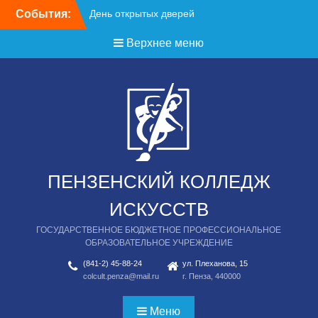
Перейти
События:
День открытых дверей
к
содержимому
Верхнее меню
ПЕНЗЕНСКИЙ КОЛЛЕДЖ
ИСКУССТВ
ГОСУДАРСТВЕННОЕ БЮДЖЕТНОЕ ПРОФЕССИОНАЛЬНОЕ
ОБРАЗОВАТЕЛЬНОЕ УЧРЕЖДЕНИЕ
(841-2) 45-88-24
ул. Плеханова, 15
colcult.penza@mail.ru
г. Пенза, 440000
Меню