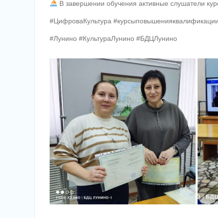
В завершении обучения активные слушатели курс
#ЦифроваКультура #курсыповышенияквалификации
#Лунино #КультураЛунино #БДЦЛунино