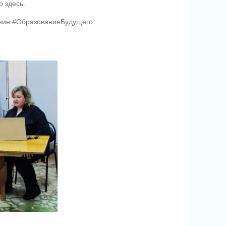
 здесь.
ние #ОбразованиеБудущего