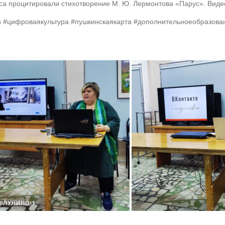
а процитировали стихотворение М. Ю. Лермонтова «Парус». Видео
 #цифроваякультура #пушкинскаякарта #дополнительноеобразова