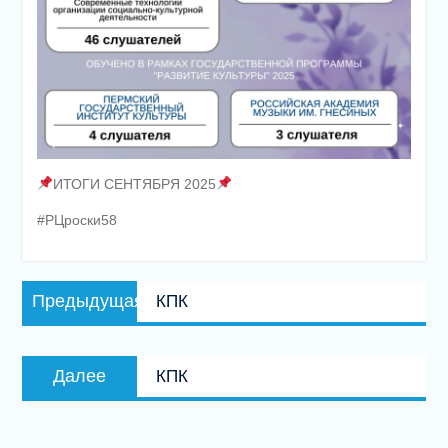
ИТОГИ СЕНТЯБРЯ 2025
#РЦроски58
Навигация
Предыдущая
Предыдущая
КПК
по
запись:
записям
Следующая
Далее
КПК
запись: