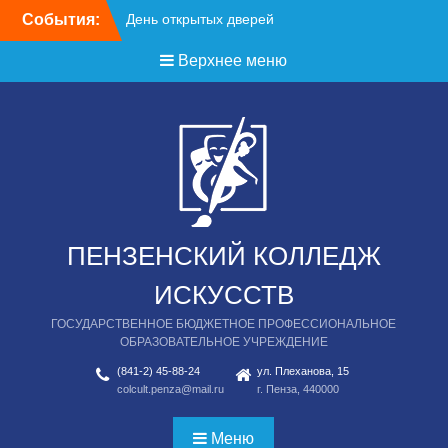
Перейти
События:
День открытых дверей
к
содержимому
Верхнее меню
ПЕНЗЕНСКИЙ КОЛЛЕДЖ
ИСКУССТВ
ГОСУДАРСТВЕННОЕ БЮДЖЕТНОЕ ПРОФЕССИОНАЛЬНОЕ
ОБРАЗОВАТЕЛЬНОЕ УЧРЕЖДЕНИЕ
(841-2) 45-88-24
ул. Плеханова, 15
colcult.penza@mail.ru
г. Пенза, 440000
Меню