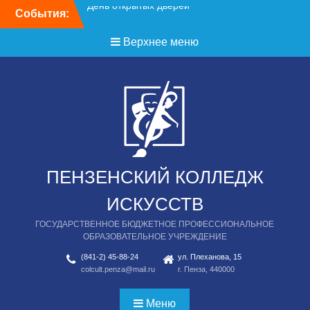
Перейти
События:
День открытых дверей
к
содержимому
Верхнее меню
ПЕНЗЕНСКИЙ КОЛЛЕДЖ
ИСКУССТВ
ГОСУДАРСТВЕННОЕ БЮДЖЕТНОЕ ПРОФЕССИОНАЛЬНОЕ
ОБРАЗОВАТЕЛЬНОЕ УЧРЕЖДЕНИЕ
(841-2) 45-88-24
ул. Плеханова, 15
colcult.penza@mail.ru
г. Пенза, 440000
Меню