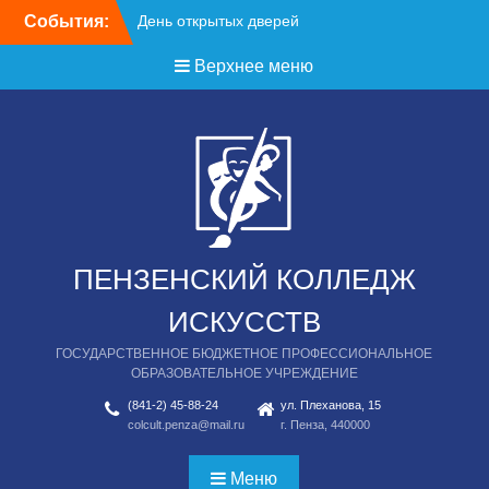
Перейти
События:
День открытых дверей
к
содержимому
Верхнее меню
ПЕНЗЕНСКИЙ КОЛЛЕДЖ
ИСКУССТВ
ГОСУДАРСТВЕННОЕ БЮДЖЕТНОЕ ПРОФЕССИОНАЛЬНОЕ
ОБРАЗОВАТЕЛЬНОЕ УЧРЕЖДЕНИЕ
(841-2) 45-88-24
ул. Плеханова, 15
colcult.penza@mail.ru
г. Пенза, 440000
Меню