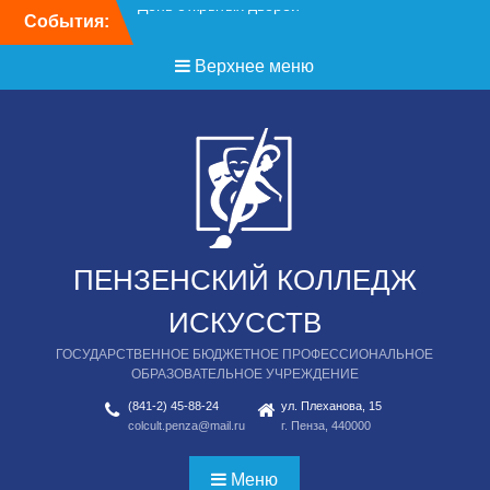
Перейти
События:
День открытых дверей
к
содержимому
Верхнее меню
ПЕНЗЕНСКИЙ КОЛЛЕДЖ
ИСКУССТВ
ГОСУДАРСТВЕННОЕ БЮДЖЕТНОЕ ПРОФЕССИОНАЛЬНОЕ
ОБРАЗОВАТЕЛЬНОЕ УЧРЕЖДЕНИЕ
(841-2) 45-88-24
ул. Плеханова, 15
colcult.penza@mail.ru
г. Пенза, 440000
Меню