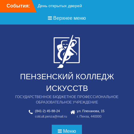
Перейти
События:
День открытых дверей
к
содержимому
Верхнее меню
ПЕНЗЕНСКИЙ КОЛЛЕДЖ
ИСКУССТВ
ГОСУДАРСТВЕННОЕ БЮДЖЕТНОЕ ПРОФЕССИОНАЛЬНОЕ
ОБРАЗОВАТЕЛЬНОЕ УЧРЕЖДЕНИЕ
(841-2) 45-88-24
ул. Плеханова, 15
colcult.penza@mail.ru
г. Пенза, 440000
Меню