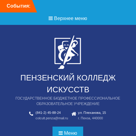
Перейти
События:
День открытых дверей
к
содержимому
Верхнее меню
ПЕНЗЕНСКИЙ КОЛЛЕДЖ
ИСКУССТВ
ГОСУДАРСТВЕННОЕ БЮДЖЕТНОЕ ПРОФЕССИОНАЛЬНОЕ
ОБРАЗОВАТЕЛЬНОЕ УЧРЕЖДЕНИЕ
(841-2) 45-88-24
ул. Плеханова, 15
colcult.penza@mail.ru
г. Пенза, 440000
Меню