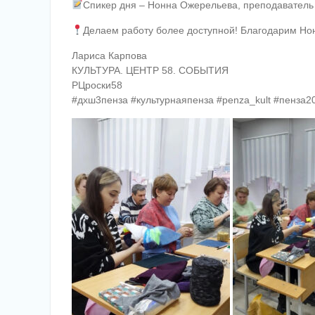
Спикер дня – Нонна Ожерельева, преподаватель 
Делаем работу более доступной! Благодарим Нон
Лариса Карпова
КУЛЬТУРА. ЦЕНТР 58. СОБЫТИЯ
РЦроски58
#дхш3пенза #культурнаяпенза #penza_kult #пенза2