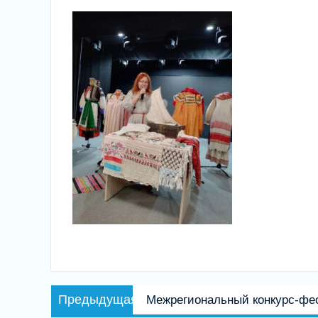
Навигация
Предыдущая
Предыдущая
Межрегиональный конкурс-фе
по
запись: