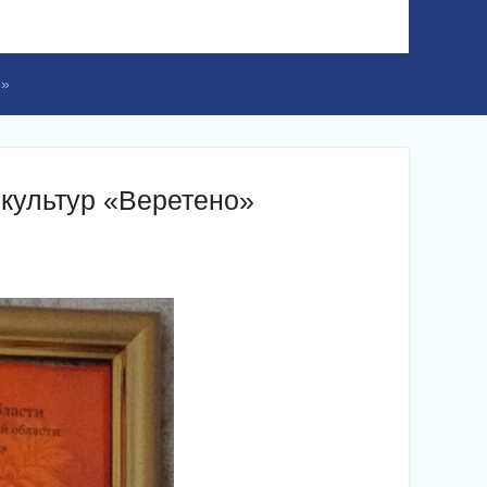
о»
культур «Веретено»