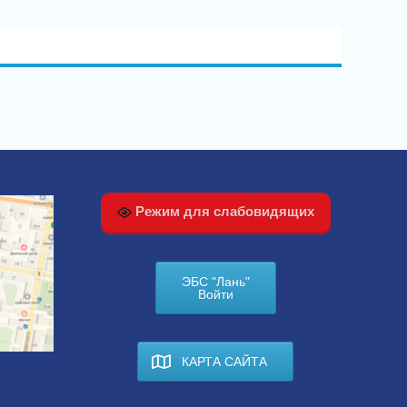
Режим для слабовидящих
ЭБС "Лань"
Войти
КАРТА САЙТА