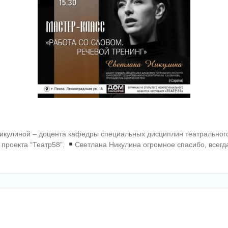
кулиной – доцента кафедры специальных дисциплин театрального и
проекта “Театр58”.
Светлана Никулина огромное спасибо, всегд