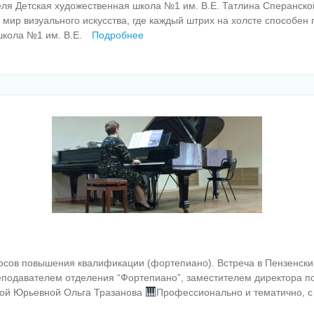
ля Детская художественная школа №1 им. В.Е. Татлина Сперанс
 мир визуального искусства, где каждый штрих на холсте способе
школа №1 им. В.Е.
Подробнее
урсов повышения квалификации (фортепиано). Встреча в Пензенс
еподавателем отделения “Фортепиано”, заместителем директора п
ьгой Юрьевной Ольга Тразанова
Профессионально и тематично, 