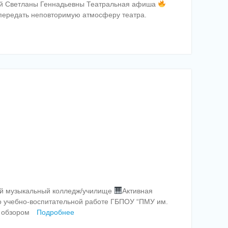
кой Светланы Геннадьевны Театральная афиша
н передать неповторимую атмосферу театра.
кий музыкальный колледж/училище
Активная
о учебно-воспитательной работе ГБПОУ “ПМУ им.
с обзором
Подробнее