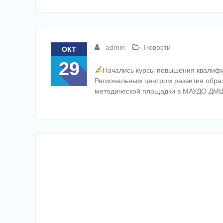
admin
Новости
ОКТ
29
Начались курсы повышения квалифи
Региональным центром развития образ
методической площадки в МАУДО ДМШ