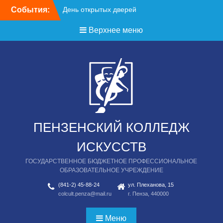
Перейти
События:
День открытых дверей
к
содержимому
Верхнее меню
ПЕНЗЕНСКИЙ КОЛЛЕДЖ
ИСКУССТВ
ГОСУДАРСТВЕННОЕ БЮДЖЕТНОЕ ПРОФЕССИОНАЛЬНОЕ
ОБРАЗОВАТЕЛЬНОЕ УЧРЕЖДЕНИЕ
(841-2) 45-88-24
ул. Плеханова, 15
colcult.penza@mail.ru
г. Пенза, 440000
Меню