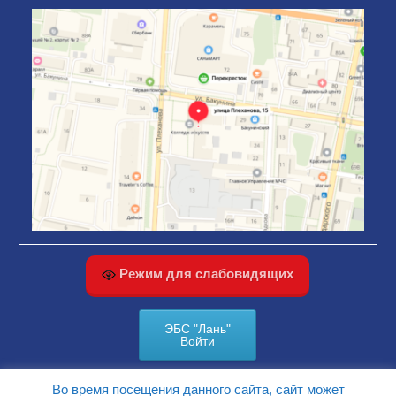
Режим для слабовидящих
ЭБС "Лань"
Войти
Во время посещения данного сайта, сайт может
КАРТА САЙТА