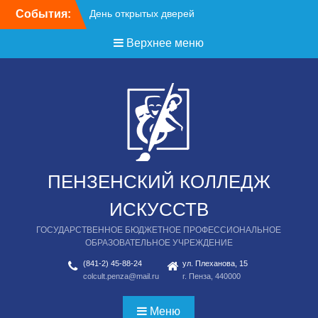
Перейти
События:
День открытых дверей
к
содержимому
Верхнее меню
ПЕНЗЕНСКИЙ КОЛЛЕДЖ
ИСКУССТВ
ГОСУДАРСТВЕННОЕ БЮДЖЕТНОЕ ПРОФЕССИОНАЛЬНОЕ
ОБРАЗОВАТЕЛЬНОЕ УЧРЕЖДЕНИЕ
(841-2) 45-88-24
ул. Плеханова, 15
colcult.penza@mail.ru
г. Пенза, 440000
Меню