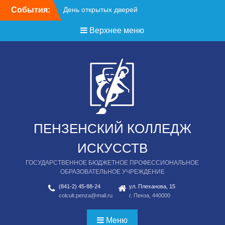
Перейти
События:
День открытых дверей
к
содержимому
Верхнее меню
ПЕНЗЕНСКИЙ КОЛЛЕДЖ
ИСКУССТВ
ГОСУДАРСТВЕННОЕ БЮДЖЕТНОЕ ПРОФЕССИОНАЛЬНОЕ
ОБРАЗОВАТЕЛЬНОЕ УЧРЕЖДЕНИЕ
(841-2) 45-88-24
ул. Плеханова, 15
colcult.penza@mail.ru
г. Пенза, 440000
Меню