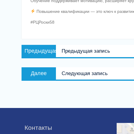
Обучение поддерживает мотивацию, расширяет круго
Повышение квалификации — это ключ к развитию,
#РЦРоски58
Навигация
Предыдущая
Предыдущая
Предыдущая запись
по
запись:
записям
Следующая
Далее
Следующая запись
запись:
Контакты