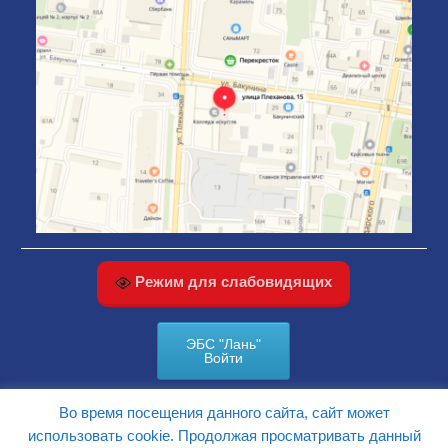
Режим для слабовидящих
ЭБС "Лань"
Войти
Во время посещения данного сайта, сайт может
КАРТА САЙТА
использовать cookie. Продолжая просматривать данный