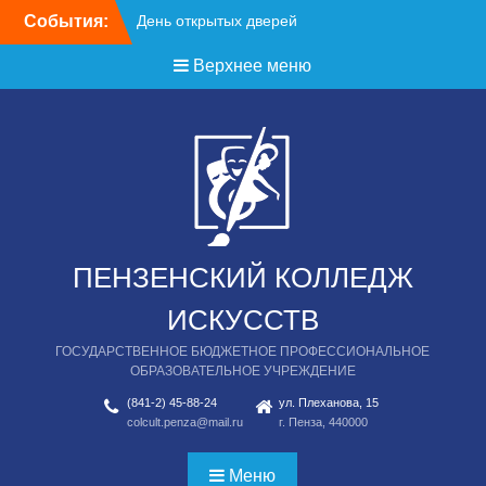
Перейти
События:
День открытых дверей
к
содержимому
Верхнее меню
ПЕНЗЕНСКИЙ КОЛЛЕДЖ
ИСКУССТВ
ГОСУДАРСТВЕННОЕ БЮДЖЕТНОЕ ПРОФЕССИОНАЛЬНОЕ
ОБРАЗОВАТЕЛЬНОЕ УЧРЕЖДЕНИЕ
(841-2) 45-88-24
ул. Плеханова, 15
colcult.penza@mail.ru
г. Пенза, 440000
Меню