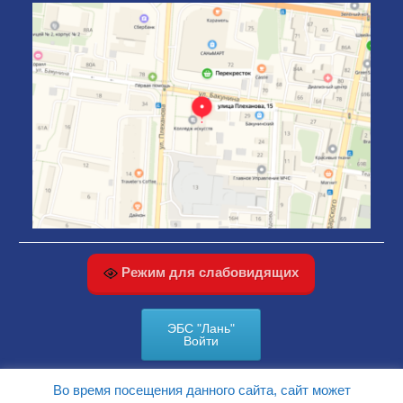
Режим для слабовидящих
ЭБС "Лань"
Войти
Во время посещения данного сайта, сайт может
КАРТА САЙТА