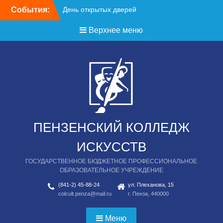
Перейти
События:
День открытых дверей
к
содержимому
Верхнее меню
ПЕНЗЕНСКИЙ КОЛЛЕДЖ
ИСКУССТВ
ГОСУДАРСТВЕННОЕ БЮДЖЕТНОЕ ПРОФЕССИОНАЛЬНОЕ
ОБРАЗОВАТЕЛЬНОЕ УЧРЕЖДЕНИЕ
(841-2) 45-88-24
ул. Плеханова, 15
colcult.penza@mail.ru
г. Пенза, 440000
Меню