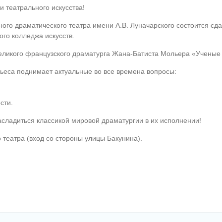
и театрального искусства!
ного драматического театра имени А.В. Луначарского состоится сда
го колледжа искусств.
еликого французского драматурга Жана-Батиста Мольера «Ученые 
Пьеса поднимает актуальные во все времена вопросы:
сти.
сладиться классикой мировой драматургии в их исполнении!
театра (вход со стороны улицы Бакунина).