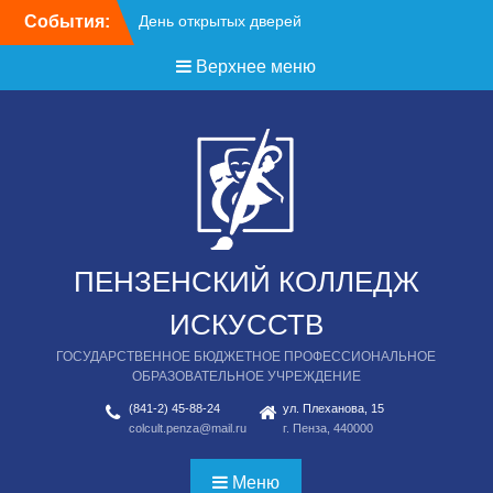
Перейти
События:
День открытых дверей
к
содержимому
Верхнее меню
ПЕНЗЕНСКИЙ КОЛЛЕДЖ
ИСКУССТВ
ГОСУДАРСТВЕННОЕ БЮДЖЕТНОЕ ПРОФЕССИОНАЛЬНОЕ
ОБРАЗОВАТЕЛЬНОЕ УЧРЕЖДЕНИЕ
(841-2) 45-88-24
ул. Плеханова, 15
colcult.penza@mail.ru
г. Пенза, 440000
Меню