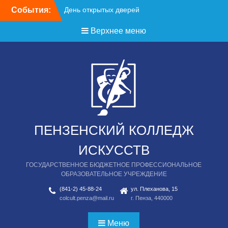
Перейти
События:
День открытых дверей
к
содержимому
Верхнее меню
ПЕНЗЕНСКИЙ КОЛЛЕДЖ
ИСКУССТВ
ГОСУДАРСТВЕННОЕ БЮДЖЕТНОЕ ПРОФЕССИОНАЛЬНОЕ
ОБРАЗОВАТЕЛЬНОЕ УЧРЕЖДЕНИЕ
(841-2) 45-88-24
ул. Плеханова, 15
colcult.penza@mail.ru
г. Пенза, 440000
Меню