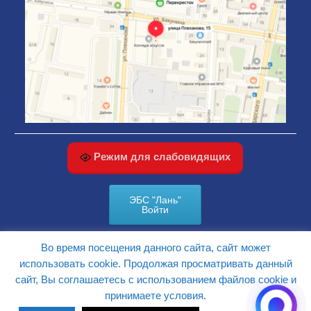
Режим для слабовидящих
ЭБС "Лань"
Войти
Во время посещения данного сайта, сайт может
КАРТА САЙТА
использовать cookie. Продолжая просматривать данный
сайт, Вы соглашаетесь с использованием файлов cookie и
принимаете условия.
Сайт разработан Web студией
Белая Вишня