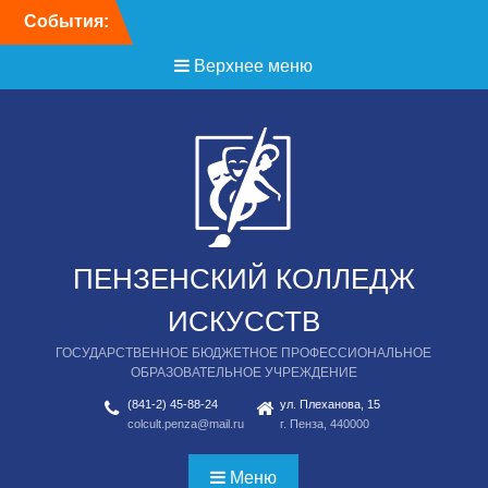
Перейти
События:
День открытых дверей
к
содержимому
Верхнее меню
ПЕНЗЕНСКИЙ КОЛЛЕДЖ
ИСКУССТВ
ГОСУДАРСТВЕННОЕ БЮДЖЕТНОЕ ПРОФЕССИОНАЛЬНОЕ
ОБРАЗОВАТЕЛЬНОЕ УЧРЕЖДЕНИЕ
(841-2) 45-88-24
ул. Плеханова, 15
colcult.penza@mail.ru
г. Пенза, 440000
Меню