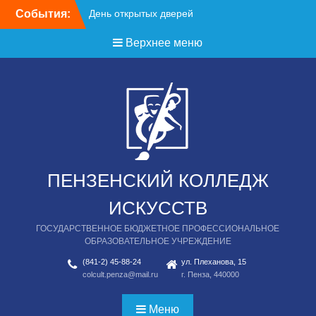
Перейти
События:
День открытых дверей
к
содержимому
Верхнее меню
ПЕНЗЕНСКИЙ КОЛЛЕДЖ
ИСКУССТВ
ГОСУДАРСТВЕННОЕ БЮДЖЕТНОЕ ПРОФЕССИОНАЛЬНОЕ
ОБРАЗОВАТЕЛЬНОЕ УЧРЕЖДЕНИЕ
(841-2) 45-88-24
ул. Плеханова, 15
colcult.penza@mail.ru
г. Пенза, 440000
Меню