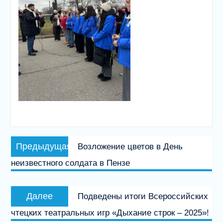
Навигация
Предыдущая
Предыдущая
Возложение цветов в День
по
запись:
неизвестного солдата в Пензе
записям
Следующая
Далее
Подведены итоги Всероссийских
запись:
чтецких театральных игр «Дыхание строк – 2025»!