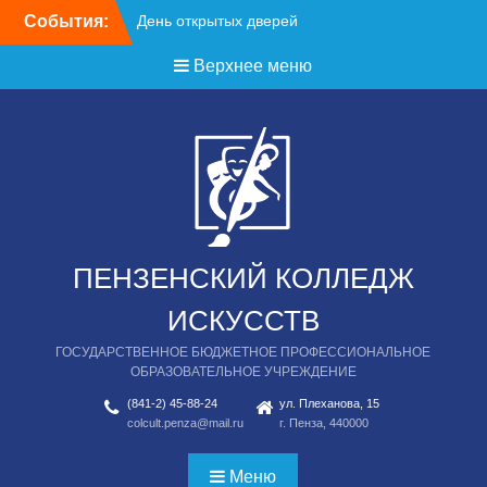
Перейти
События:
День открытых дверей
к
содержимому
Верхнее меню
ПЕНЗЕНСКИЙ КОЛЛЕДЖ
ИСКУССТВ
ГОСУДАРСТВЕННОЕ БЮДЖЕТНОЕ ПРОФЕССИОНАЛЬНОЕ
ОБРАЗОВАТЕЛЬНОЕ УЧРЕЖДЕНИЕ
(841-2) 45-88-24
ул. Плеханова, 15
colcult.penza@mail.ru
г. Пенза, 440000
Меню