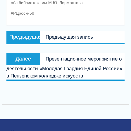
обл.библиотека им.М.Ю. Лермонтова
#РЦроски58
Навигация
Предыдущая
Предыдущая
Предыдущая запись
по
запись:
записям
Следующая
Далее
Презентационное мероприятие о
запись:
деятельности «Молодая Гвардия Единой России»
в Пензенском колледже искусств