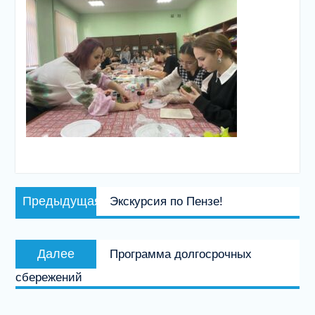
Навигация
Предыдущая
Предыдущая
Экскурсия по Пензе!
по
запись:
записям
Следующая
Далее
Программа долгосрочных
запись:
сбережений