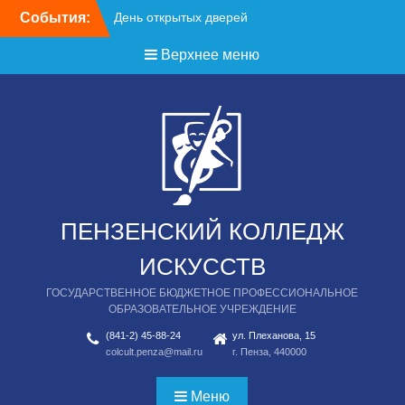
Перейти
События:
День открытых дверей
к
содержимому
Верхнее меню
ПЕНЗЕНСКИЙ КОЛЛЕДЖ
ИСКУССТВ
ГОСУДАРСТВЕННОЕ БЮДЖЕТНОЕ ПРОФЕССИОНАЛЬНОЕ
ОБРАЗОВАТЕЛЬНОЕ УЧРЕЖДЕНИЕ
(841-2) 45-88-24
ул. Плеханова, 15
colcult.penza@mail.ru
г. Пенза, 440000
Меню