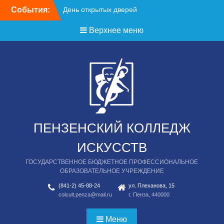
Перейти
События:
День открытых дверей
к
содержимому
Верхнее меню
ПЕНЗЕНСКИЙ КОЛЛЕДЖ
ИСКУССТВ
ГОСУДАРСТВЕННОЕ БЮДЖЕТНОЕ ПРОФЕССИОНАЛЬНОЕ
ОБРАЗОВАТЕЛЬНОЕ УЧРЕЖДЕНИЕ
(841-2) 45-88-24
ул. Плеханова, 15
colcult.penza@mail.ru
г. Пенза, 440000
Меню