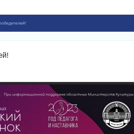
 победителей!
ей!