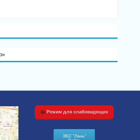
р»
Режим для слабовидящих
ЭБС "Лань"