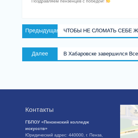
Поздравляем пензенцев с победой!
Навигация
Предыдущая
Предыдущая
ЧТОБЫ НЕ СЛОМАТЬ СЕБЕ 
по
запись:
записям
Следующая
Далее
В Хабаровске завершился Вс
запись:
Контакты
ГБПОУ «Пензенский колледж
искусств»
Юридический адрес: 440000, г. Пенза,