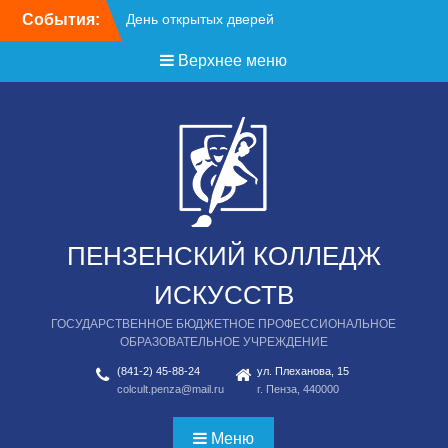
Перейти
События:
День открытых дверей
к
содержимому
Верхнее меню
ПЕНЗЕНСКИЙ КОЛЛЕДЖ
ИСКУССТВ
ГОСУДАРСТВЕННОЕ БЮДЖЕТНОЕ ПРОФЕССИОНАЛЬНОЕ
ОБРАЗОВАТЕЛЬНОЕ УЧРЕЖДЕНИЕ
(841-2) 45-88-24
ул. Плеханова, 15
colcult.penza@mail.ru
г. Пенза, 440000
Меню