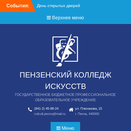
Перейти
События:
День открытых дверей
к
содержимому
Верхнее меню
ПЕНЗЕНСКИЙ КОЛЛЕДЖ
ИСКУССТВ
ГОСУДАРСТВЕННОЕ БЮДЖЕТНОЕ ПРОФЕССИОНАЛЬНОЕ
ОБРАЗОВАТЕЛЬНОЕ УЧРЕЖДЕНИЕ
(841-2) 45-88-24
ул. Плеханова, 15
colcult.penza@mail.ru
г. Пенза, 440000
Меню