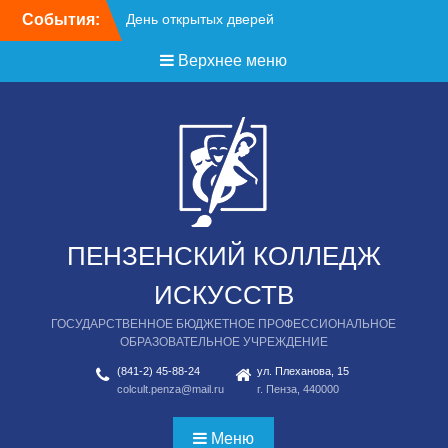
Перейти
События:
День открытых дверей
к
содержимому
Верхнее меню
ПЕНЗЕНСКИЙ КОЛЛЕДЖ
ИСКУССТВ
ГОСУДАРСТВЕННОЕ БЮДЖЕТНОЕ ПРОФЕССИОНАЛЬНОЕ
ОБРАЗОВАТЕЛЬНОЕ УЧРЕЖДЕНИЕ
(841-2) 45-88-24
ул. Плеханова, 15
colcult.penza@mail.ru
г. Пенза, 440000
Меню