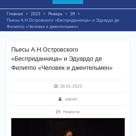
Главная
2023
Январь
28
Пьесы А.Н.Островского «Бесприданница» и Эдуардо де
Филиппо «Человек и джентельмен»
Пьесы А.Н.Островского
«Бесприданница» и Эдуардо де
Филиппо «Человек и джентельмен»
28.01.2023
admin
Новости