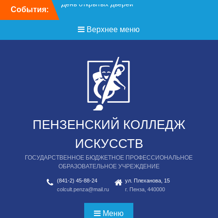
Перейти
События:
День открытых дверей
к
содержимому
Верхнее меню
ПЕНЗЕНСКИЙ КОЛЛЕДЖ
ИСКУССТВ
ГОСУДАРСТВЕННОЕ БЮДЖЕТНОЕ ПРОФЕССИОНАЛЬНОЕ
ОБРАЗОВАТЕЛЬНОЕ УЧРЕЖДЕНИЕ
(841-2) 45-88-24
ул. Плеханова, 15
colcult.penza@mail.ru
г. Пенза, 440000
Меню