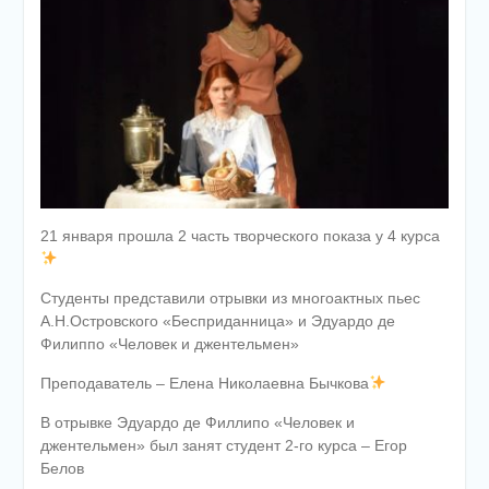
21 января прошла 2 часть творческого показа у 4 курса
Студенты представили отрывки из многоактных пьес
А.Н.Островского «Бесприданница» и Эдуардо де
Филиппо «Человек и джентельмен»
Преподаватель – Елена Николаевна Бычкова
В отрывке Эдуардо де Филлипо «Человек и
джентельмен» был занят студент 2-го курса – Егор
Белов