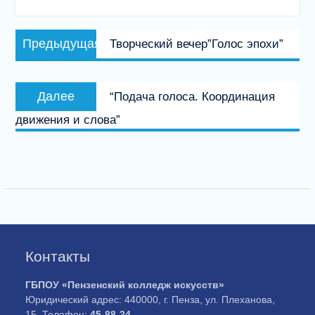
Навигация
Предыдущая
Предыдущая
Творческий вечер”Голос эпохи”
по
запись:
записям
Следующая
Далее
“Подача голоса. Координация
запись:
движения и слова”
Контакты
ГБПОУ «Пензенский колледж искусств»
Юридический адрес: 440000, г. Пенза, ул. Плеханова,
15. Телефон:
45-88-24