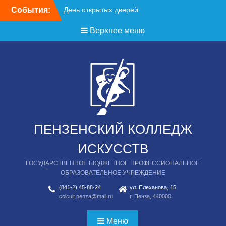
Перейти
События:
День открытых дверей
к
содержимому
Верхнее меню
ПЕНЗЕНСКИЙ КОЛЛЕДЖ
ИСКУССТВ
ГОСУДАРСТВЕННОЕ БЮДЖЕТНОЕ ПРОФЕССИОНАЛЬНОЕ
ОБРАЗОВАТЕЛЬНОЕ УЧРЕЖДЕНИЕ
(841-2) 45-88-24
ул. Плеханова, 15
colcult.penza@mail.ru
г. Пенза, 440000
Меню