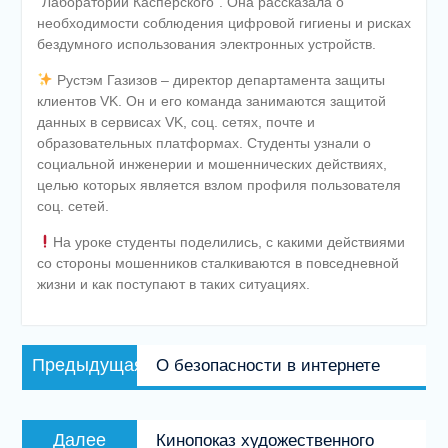
“Лаборатории Касперского”. Она рассказала о
необходимости соблюдения цифровой гигиены и рисках
бездумного использования электронных устройств.
Рустэм Газизов – директор департамента защиты
клиентов VK. Он и его команда занимаются защитой
данных в сервисах VK, соц. сетях, почте и
образовательных платформах. Студенты узнали о
социальной инженерии и мошеннических действиях,
целью которых является взлом профиля пользователя
соц. сетей.
На уроке студенты поделились, с какими действиями
со стороны мошенников сталкиваются в повседневной
жизни и как поступают в таких ситуациях.
Навигация
Предыдущая
Предыдущая
О безопасности в интернете
по
запись:
записям
Следующая
Далее
Кинопоказ художественного