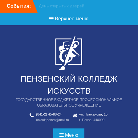
Перейти
События:
День открытых дверей
к
содержимому
Верхнее меню
ПЕНЗЕНСКИЙ КОЛЛЕДЖ
ИСКУССТВ
ГОСУДАРСТВЕННОЕ БЮДЖЕТНОЕ ПРОФЕССИОНАЛЬНОЕ
ОБРАЗОВАТЕЛЬНОЕ УЧРЕЖДЕНИЕ
(841-2) 45-88-24
ул. Плеханова, 15
colcult.penza@mail.ru
г. Пенза, 440000
Меню