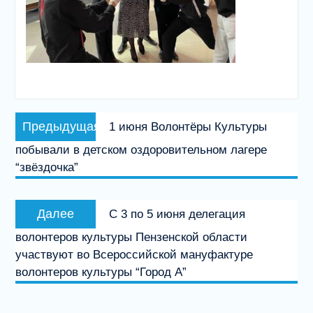
Навигация
Предыдущая
Предыдущая
1 июня Волонтёры Культуры
по
запись:
побывали в детском оздоровительном лагере
записям
“звёздочка”
Следующая
Далее
С 3 по 5 июня делегация
запись:
волонтеров культуры Пензенской области
участвуют во Всероссийской мануфактуре
волонтеров культуры “Город А”