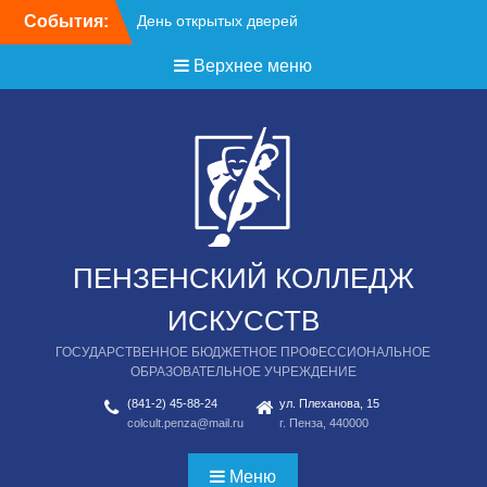
Перейти
События:
День открытых дверей
к
содержимому
Верхнее меню
ПЕНЗЕНСКИЙ КОЛЛЕДЖ
ИСКУССТВ
ГОСУДАРСТВЕННОЕ БЮДЖЕТНОЕ ПРОФЕССИОНАЛЬНОЕ
ОБРАЗОВАТЕЛЬНОЕ УЧРЕЖДЕНИЕ
(841-2) 45-88-24
ул. Плеханова, 15
colcult.penza@mail.ru
г. Пенза, 440000
Меню