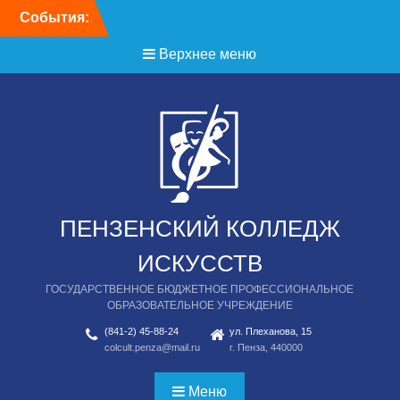
Перейти
События:
День открытых дверей
к
содержимому
Верхнее меню
ПЕНЗЕНСКИЙ КОЛЛЕДЖ
ИСКУССТВ
ГОСУДАРСТВЕННОЕ БЮДЖЕТНОЕ ПРОФЕССИОНАЛЬНОЕ
ОБРАЗОВАТЕЛЬНОЕ УЧРЕЖДЕНИЕ
(841-2) 45-88-24
ул. Плеханова, 15
colcult.penza@mail.ru
г. Пенза, 440000
Меню