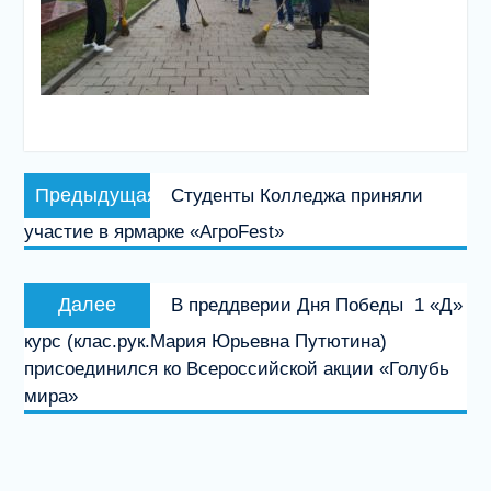
Навигация
Предыдущая
Предыдущая
Студенты Колледжа приняли
по
запись:
участие в ярмарке «АгроFest»
записям
Следующая
Далее
В преддверии Дня Победы 1 «Д»
запись:
курс (клас.рук.Мария Юрьевна Путютина)
присоединился ко Всероссийской акции «Голубь
мира»