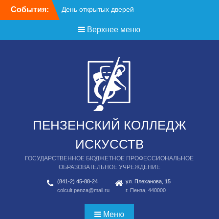
Перейти
События:
День открытых дверей
к
содержимому
Верхнее меню
ПЕНЗЕНСКИЙ КОЛЛЕДЖ
ИСКУССТВ
ГОСУДАРСТВЕННОЕ БЮДЖЕТНОЕ ПРОФЕССИОНАЛЬНОЕ
ОБРАЗОВАТЕЛЬНОЕ УЧРЕЖДЕНИЕ
(841-2) 45-88-24
ул. Плеханова, 15
colcult.penza@mail.ru
г. Пенза, 440000
Меню