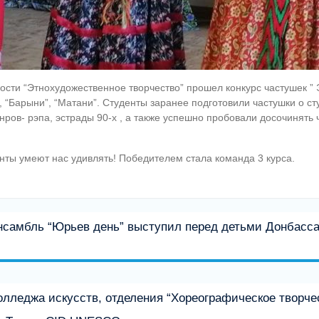
ости “Этнохудожественное творчество” прошел конкурс частушек ”
 “Барыни”, “Матани”. Студенты заранее подготовили частушки о ст
нров- рэпа, эстрады 90-х , а также успешно пробовали досочинять 
енты умеют нас удивлять! Победителем стала команда 3 курса.
самбль “Юрьев день” выступил перед детьми Донбасса 
олледжа искусств, отделения “Хореографическое творче