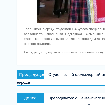
Традиционно среди студентов 1-4 курсов специальн
особенности исполнения “Подгорной”, “Семеновна”,
жанр в контексте исполнения исполнения других жа
первого двустишия.
Смех, радость, шутки и оригинальность- наши студ
Навигация
Предыдущая
Предыдущая
Студенческий фольклорный ан
по
запись:
народа”
записям
Следующая
Далее
Преподавателю Пензенского к
запись: