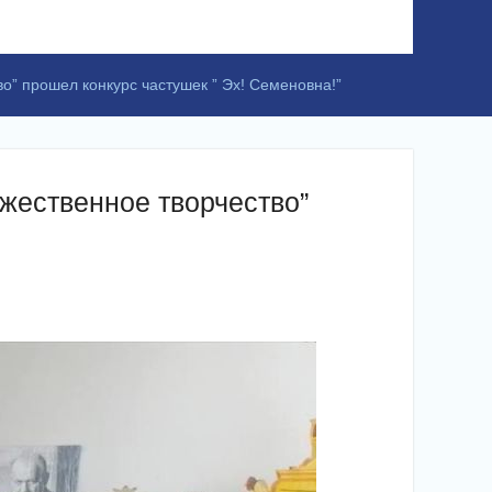
о” прошел конкурс частушек ” Эх! Семеновна!”
жественное творчество”