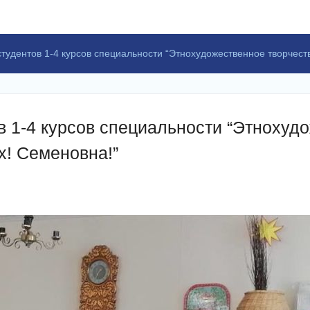
тудентов 1-4 курсов специальности “Этнохудожественное творчеств
 1-4 курсов специальности “Этнохудо
х! Семеновна!”