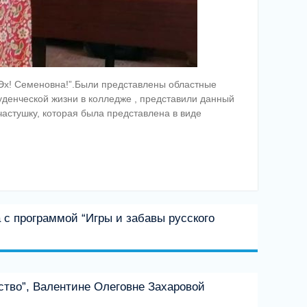
 Эх! Семеновна!”.Были представлены областные
уденческой жизни в колледже , представили данный
частушку, которая была представлена в виде
с программой “Игры и забавы русского
ство”, Валентине Олеговне Захаровой