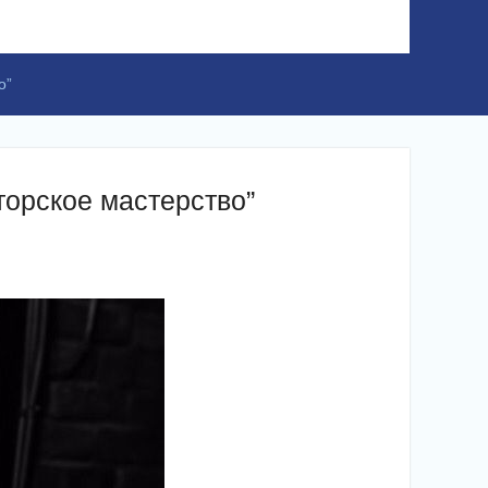
о”
торское мастерство”