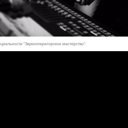
циальности “Звукооператорское мастерство”: