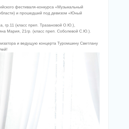
сийского фестиваля-конкурса «Музыкальный
й области) и прошедший под девизом «Юный
, гр.11 (класс преп. Тразановой О.Ю.),
на Мария, 21гр. (класс преп. Соболевой С.Ю.).
анизатора и ведущую концерта Туромшину Светлану
лей!