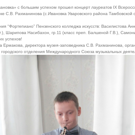
вановка» с большим успехом прошел концерт лауреатов IX Всерос
ике С.В. Рахманинова (с.Ивановка Уваровского района Тамбовско
ия “Фортепиано” Пензенского колледжа искусств: Василистова Анна
), Шарипова Насибахон, гр.11 (класс преп. Балшеной Г.В.), Самони
их успехов!
а Ермакова, директора музея-заповедника С.В. Рахманинова, орг
о городского отделения Международного Союза музыкальных деяте