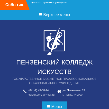
Перейти
События:
День открытых дверей
к
содержимому
Верхнее меню
ПЕНЗЕНСКИЙ КОЛЛЕДЖ
ИСКУССТВ
ГОСУДАРСТВЕННОЕ БЮДЖЕТНОЕ ПРОФЕССИОНАЛЬНОЕ
ОБРАЗОВАТЕЛЬНОЕ УЧРЕЖДЕНИЕ
(841-2) 45-88-24
ул. Плеханова, 15
colcult.penza@mail.ru
г. Пенза, 440000
Меню