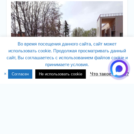
Во время посещения данного сайта, сайт может
использовать cookie. Продолжая просматривать данный
сайт, Вы соглашаетесь с использованием файлов cookie и
принимаете условия.
×
Что такое cookie?
Согласен
Не использовать cookie
Навигация
Предыдущая
Предыдущая
Предыдущая запись
по
запись:
записям
Следующая
Далее
Следующая запись
запись: