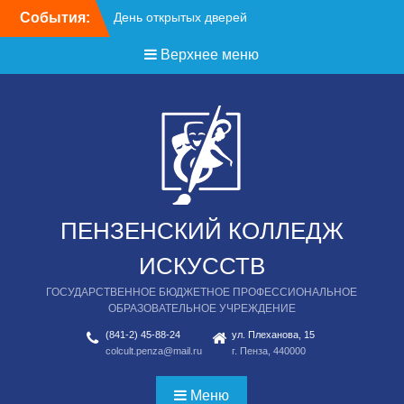
Перейти
События:
День открытых дверей
к
содержимому
Верхнее меню
ПЕНЗЕНСКИЙ КОЛЛЕДЖ
ИСКУССТВ
ГОСУДАРСТВЕННОЕ БЮДЖЕТНОЕ ПРОФЕССИОНАЛЬНОЕ
ОБРАЗОВАТЕЛЬНОЕ УЧРЕЖДЕНИЕ
(841-2) 45-88-24
ул. Плеханова, 15
colcult.penza@mail.ru
г. Пенза, 440000
Меню